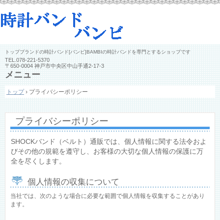
トップブランドの時計バンド[バンビ]BAMBIの時計バンドを専門とするショップです
TEL.
078-221-5370
〒650-0004 神戸市中央区中山手通2-17-3
メニュー
コ
トップ
›
プライバシーポリシー
ン
テ
ン
ツ
プライバシーポリシー
へ
ス
SHOCKバンド（ベルト）通販では、個人情報に関する法令およ
キ
びその他の規範を遵守し、お客様の大切な個人情報の保護に万
ッ
プ
全を尽くします。
個人情報の収集について
当社では、次のような場合に必要な範囲で個人情報を収集することがあり
ます。